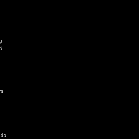
g
ó
.
ựa
 áp