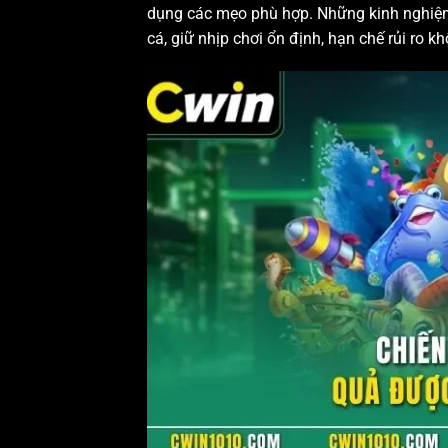
dụng các mẹo phù hợp. Những kinh nghiệ
cá, giữ nhịp chơi ổn định, hạn chế rủi ro kh