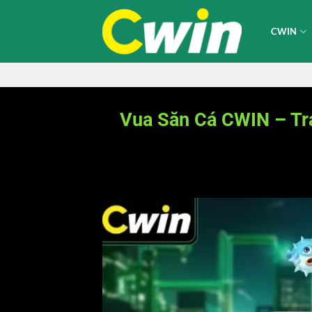
Bỏ
qua
CWIN
nội
dung
Vua Săn Cá CWIN – Tr