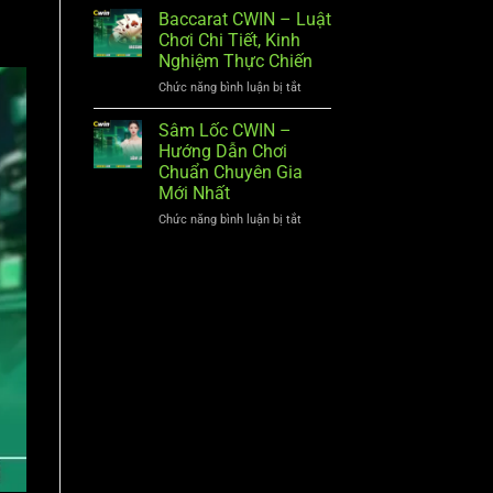
i
Xỉu
3D
Baccarat CWIN – Luật
Đổi
CWIN
Chơi Chi Tiết, Kinh
Thưởng
|
Nghiệm Thực Chiến
Hiện
Vòng
Chức năng bình luận bị tắt
Đại
ở
Quay
Baccarat
Thắng
CWIN
Lớn
Sâm Lốc CWIN –
–
Cực
Hướng Dẫn Chơi
Luật
Dễ
Chuẩn Chuyên Gia
Chơi
Trong
Mới Nhất
Chi
30
Tiết,
Chức năng bình luận bị tắt
Giây
ở
Kinh
Sâm
Nghiệm
Lốc
Thực
CWIN
Chiến
–
Hướng
Dẫn
Chơi
Chuẩn
Chuyên
Gia
Mới
Nhất