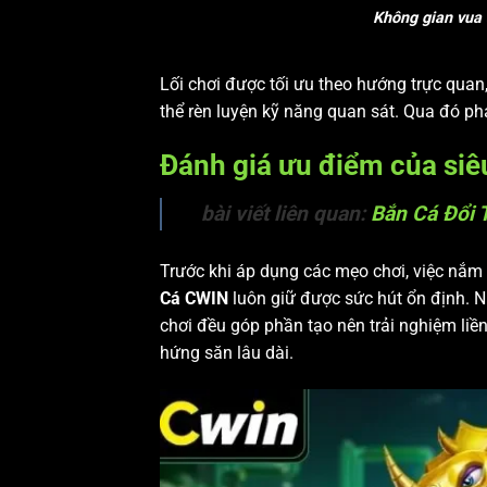
Không gian vua 
Lối chơi được tối ưu theo hướng trực quan
thể rèn luyện kỹ năng quan sát. Qua đó ph
Đánh giá ưu điểm của si
bài viết liên quan:
Bắn Cá Đổi
Trước khi áp dụng các mẹo chơi, việc nắm 
Cá CWIN
luôn giữ được sức hút ổn định. Nh
chơi đều góp phần tạo nên trải nghiệm liề
hứng săn lâu dài.