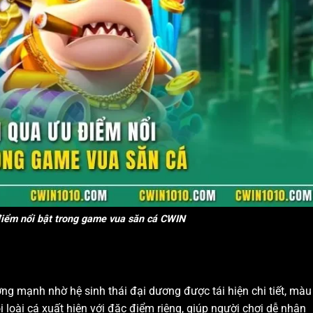
iểm nổi bật trong game vua săn cá CWIN
ng mạnh nhờ hệ sinh thái đại dương được tái hiện chi tiết, màu
loài cá xuất hiện với đặc điểm riêng, giúp người chơi dễ nhận